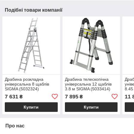
Подібні товари компанії
Драбина розкладна
Драбина телескопічна
Драб
універсальна 8 щаблів
універсальна 12 щаблів
унів
SIGMA (5032324)
3.8 м SIGMA (5033414)
8.45
7 631
7 895
11 
₴
₴
Купити
Купити
Про нас