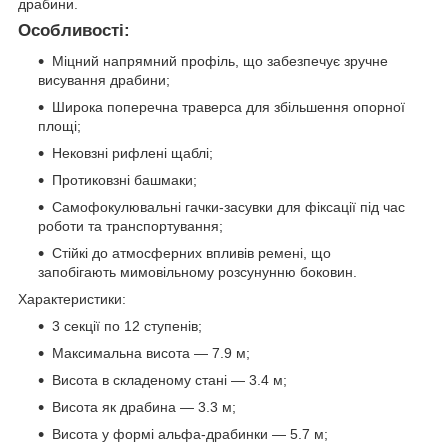
драбини.
Особливості:
Міцний напрямний профіль, що забезпечує зручне
висування драбини;
Широка поперечна траверса для збільшення опорної
площі;
Нековзні рифлені щаблі;
Протиковзні башмаки;
Самофокулювальні гачки-засувки для фіксації під час
роботи та транспортування;
Стійкі до атмосферних впливів ремені, що
запобігають мимовільному розсунунню боковин.
Характеристики:
3 секції по 12 ступенів;
Максимальна висота — 7.9 м;
Висота в складеному стані — 3.4 м;
Висота як драбина — 3.3 м;
Висота у формі альфа-драбинки — 5.7 м;