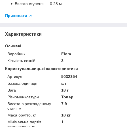
Висота ступеня — 0.28 м.
Приховати
Характеристики
Основні
Виробник
Flora
Кількість секцій
3
Користувальницькі характеристики
Артикул
5032354
Базова одиниця
шт
Вага
18 г
Різноменклатури
Товар
Висота в розкладеному
7.9
стані, м
Маса брутто, кг
18 кг
Мінімальна партія
1
замовлення, шт.