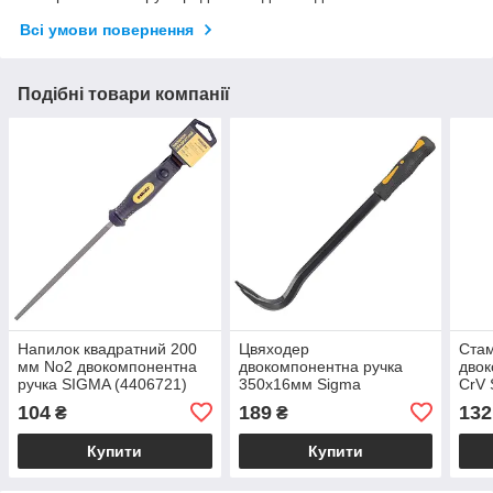
Всі умови повернення
Подібні товари компанії
Напилок квадратний 200
Цвяходер
Стам
мм No2 двокомпонентна
двокомпонентна ручка
двок
ручка SIGMA (4406721)
350х16мм Sigma
CrV 
(4324431)
104
189
132
₴
₴
Купити
Купити