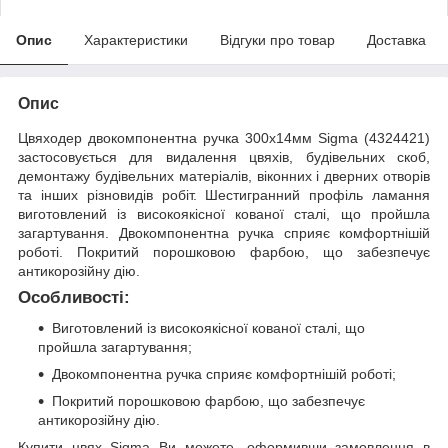
Опис
Характеристики
Відгуки про товар
Доставка
Опис
Цвяходер двокомпонентна ручка 300x14мм Sigma (4324421)
застосовується для видалення цвяхів, будівельних скоб,
демонтажу будівельних матеріалів, віконних і дверних отворів
та інших різновидів робіт. Шестигранний профіль ламання
виготовлений із високоякісної кованої сталі, що пройшла
загартування. Двокомпонентна ручка сприяє комфортнішій
роботі. Покритий порошковою фарбою, що забезпечує
антикорозійну дію.
Особливості:
Виготовлений із високоякісної кованої сталі, що
пройшла загартування;
Двокомпонентна ручка сприяє комфортнішій роботі;
Покритий порошковою фарбою, що забезпечує
антикорозійну дію.
Купити цвях Sigma Ви можете, оформивши замовлення в