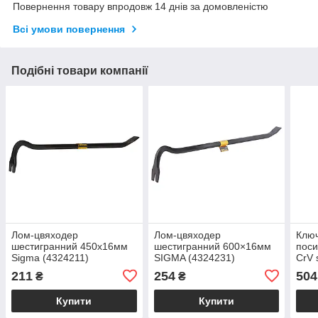
Повернення товару впродовж 14 днів за домовленістю
Всі умови повернення
Подібні товари компанії
Лом-цвяходер
Лом-цвяходер
Клю
шестигранний 450х16мм
шестигранний 600×16мм
пос
Sigma (4324211)
SIGMA (4324231)
CrV 
(603
211
254
504
₴
₴
Купити
Купити