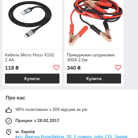
Кабель Micro Hoco X102
Прикурювач штурмовик
2.4A
300А 2,0м
118
340
₴
₴
Купити
Купити
Про нас
98% позитивних з 309 відгуків за рік
Працює з 28.02.2017
м. Харків
вул. Дмитра Коцюбайла, 38, 2 поверх, офіс 215, Харків,