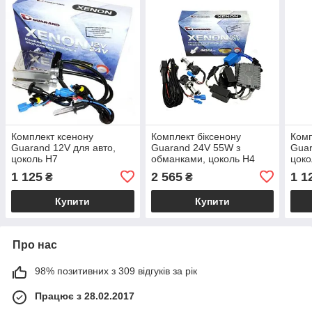
Комплект ксенону
Комплект біксенону
Комп
Guarand 12V для авто,
Guarand 24V 55W з
Guar
цоколь H7
обманками, цоколь H4
цоко
1 125
2 565
1 1
₴
₴
Купити
Купити
Про нас
98% позитивних з 309 відгуків за рік
Працює з 28.02.2017