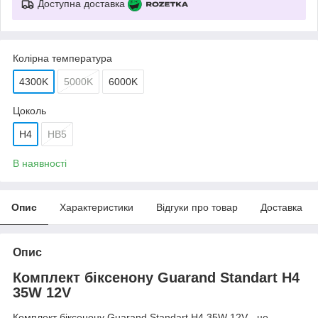
Доступна доставка
Колірна температура
4300K
5000K
6000K
Цоколь
H4
HB5
В наявності
Опис
Характеристики
Відгуки про товар
Доставка
Опис
Комплект біксенону Guarand Standart H4
35W 12V
Комплект біксенону Guarand Standart H4 35W 12V - це