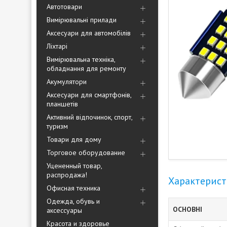
Автотовари
Вимірювальні прилади
Аксесуари для автомобілів
Ліхтарі
Вимірювальна техніка,
обладнання для ремонту
Акумулятори
Аксесуари для смартфонів,
планшетів
Активний відпочинок, спорт,
туризм
Товари для дому
Торговое оборудование
Уцененный товар,
распродажа!
Характерис
Офисная техника
Одежда, обувь и
ОСНОВНІ
аксессуары
Красота и здоровье