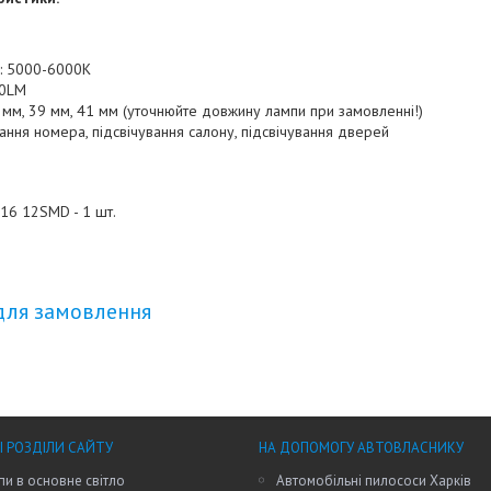
а: 5000-6000К
00LM
6 мм, 39 мм, 41 мм (уточнюйте довжину лампи при замовленні!)
вання номера, підсвічування салону, підсвічування дверей
16 12SMD - 1 шт.
для замовлення
І РОЗДІЛИ САЙТУ
НА ДОПОМОГУ АВТОВЛАСНИКУ
пи в основне світло
Автомобільні пилососи Харків