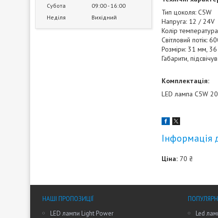
Субота
09:00
16:00
Тип цоколя: C5W
Неділя
Вихідний
Напруга: 12 / 24V
Колір температур
Світловий потік: 6
Розміри: 31 мм, 3
Габарити, підсвічу
Комплектація:
LED лампа C5W 20
Інформація 
Ціна:
70 ₴
НАШІ ПРОПОЗИЦІЇ
ПОПУЛЯРН
LED лампи Light Power
Led лам