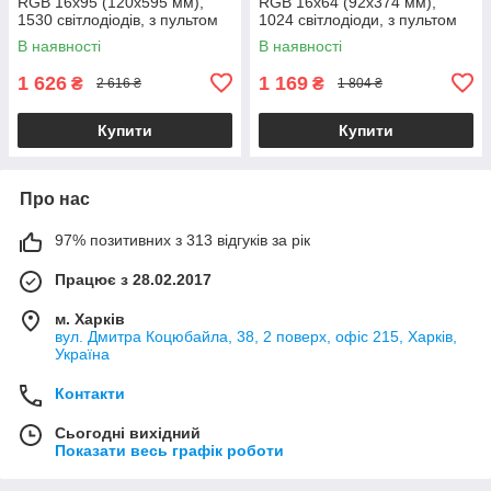
RGB 16x95 (120x595 мм),
RGB 16x64 (92x374 мм),
1530 світлодіодів, з пультом
1024 світлодіоди, з пультом
та USB
та USB
В наявності
В наявності
1 626
1 169
₴
₴
2 616 ₴
1 804 ₴
Купити
Купити
Про нас
97% позитивних з 313 відгуків за рік
Працює з 28.02.2017
м. Харків
вул. Дмитра Коцюбайла, 38, 2 поверх, офіс 215, Харків,
Україна
Контакти
Сьогодні вихідний
Показати весь графік роботи