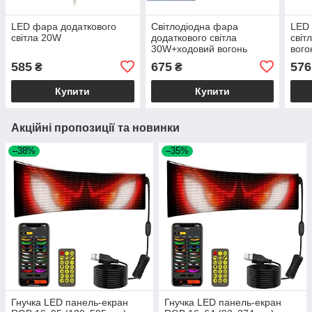
LED фара додаткового
Світлодіодна фара
LED 
світла 20W
додаткового світла
світ
30W+ходовий вогонь
вого
585
675
576
₴
₴
Купити
Купити
Акційні пропозиції та новинки
–38%
–35%
Гнучка LED панель-екран
Гнучка LED панель-екран