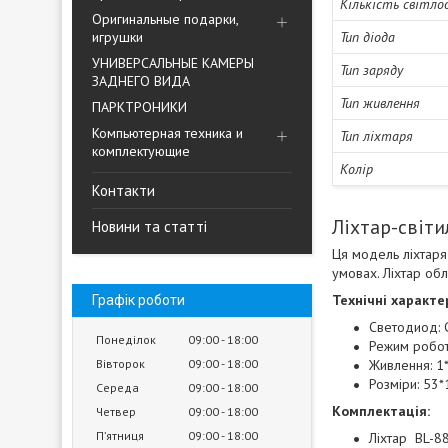
Кількість світлод
Оригинальные подарки,
игрушки
Тип діода
УНИВЕРСАЛЬНЫЕ КАМЕРЫ
Тип заряду
ЗАДНЕГО ВИДА
Тип живлення
ПАРКТРОНИКИ
Компьютерная техника и
Тип ліхтаря
комплектующие
Колір
Контакти
Ліхтар-світи
Новини та статті
Ця модель ліхтаря
умовах. Ліхтар об
Технічні характе
Графік роботи
Светодиод:
Понеділок
09:00
18:00
Режим робот
Вівторок
09:00
18:00
Живлення: 1
Розміри: 53
Середа
09:00
18:00
Комплектація:
Четвер
09:00
18:00
Пʼятниця
09:00
18:00
Ліхтар BL-8