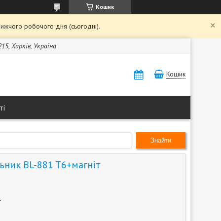
Кошик
ижчого робочого дня (сьогодні).
15, Харків, Україна
Кошик
ті
Знайти
льник BL-881 T6+магніт