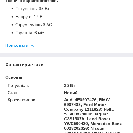
Технічні характеристики:
Потужність: 35 Вт
Напруга: 12 В
Струм: змінний АС
Гарантія: 6 міс
Приховати
Характеристики
Основні
Потужність
35 Вт
Стан
Новий
Кросс-номери
Audi 4E0907476; BMW
6907488; Ford Motor
Company 1211623; Hella
5DV00829000; Jaguar
C2S15079; Land Rover
YWC500430; Mercedes-Benz
0028202326; Nissan
28474JD00B; Opel 6235149;