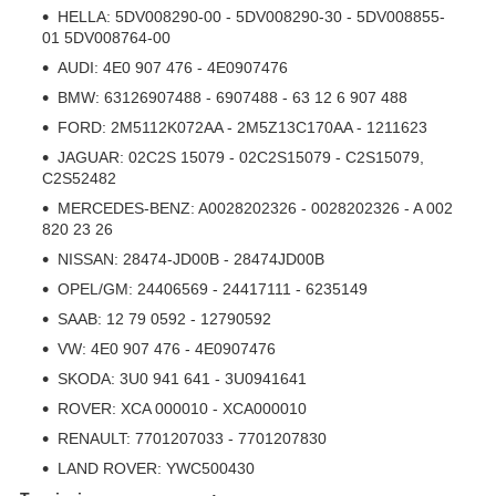
HELLA: 5DV008290-00 - 5DV008290-30 - 5DV008855-
01 5DV008764-00
AUDI: 4E0 907 476 - 4E0907476
BMW: 63126907488 - 6907488 - 63 12 6 907 488
FORD: 2M5112K072AA - 2M5Z13C170AA - 1211623
JAGUAR: 02C2S 15079 - 02C2S15079 - C2S15079,
C2S52482
MERCEDES-BENZ: A0028202326 - 0028202326 - A 002
820 23 26
NISSAN: 28474-JD00B - 28474JD00B
OPEL/GM: 24406569 - 24417111 - 6235149
SAAB: 12 79 0592 - 12790592
VW: 4E0 907 476 - 4E0907476
SKODA: 3U0 941 641 - 3U0941641
ROVER: XCA 000010 - XCA000010
RENAULT: 7701207033 - 7701207830
LAND ROVER: YWC500430