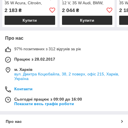
35 W Acura, Citroën,
12 V, 35 W Audi, BMW,
35 W 
Honda, Mazda, Mitsubishi,
Chrysler, Ford, Jaguar,
Niss
2 183
2 044
2 1
₴
₴
Motors, Peugeot, Suzuki
Mercedes-Benz, MayBach,
Nissan, Opel (17013)
Купити
Купити
Про нас
97% позитивних з 312 відгуків за рік
Працює з 28.02.2017
м. Харків
вул. Дмитра Коцюбайла, 38, 2 поверх, офіс 215, Харків,
Україна
Контакти
Сьогодні працює з 09:00 до 16:00
Показати весь графік роботи
Про нас