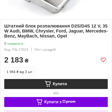
Штатний блок розпалювання D2S/D4S 12 V, 35
W Audi, BMW, Chrysler, Ford, Jaguar, Mercedes-
Benz, MayBach, Nissan, Opel
В наявності
Код: FN-17013
Опт і роздріб
2 183
₴
1 984 ₴
від 3 шт.
Купити
або
Купити з