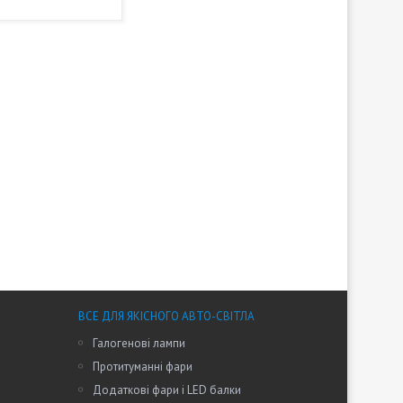
ВСЕ ДЛЯ ЯКІСНОГО АВТО-СВІТЛА
Галогенові лампи
Протитуманні фари
Додаткові фари і LED балки