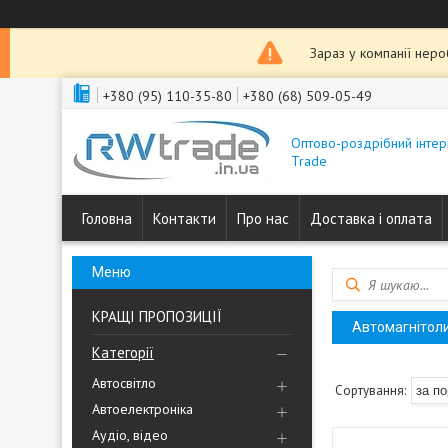
Зараз у компанії нер
+380 (95) 110-35-80
+380 (68) 509-05-49
Оптово-роздрібний інтер
Trade
Головна
Контакти
Про нас
Доставка і оплата
КРАЩІ ПРОПОЗИЦІЇ
Автомагнітоли
Категорії
Автосвітло
Автоелектроніка
Аудіо, відео