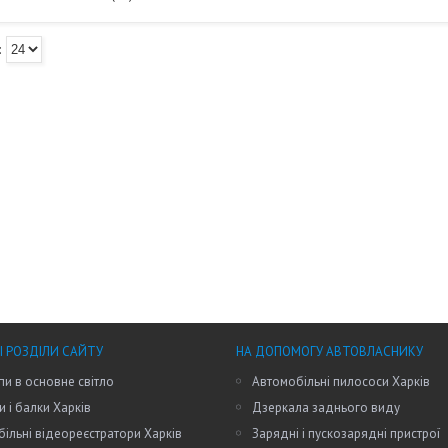
І РОЗДІЛИ САЙТУ
НА ДОПОМОГУ АВТОВЛАСНИКУ
пи в основне світло
Автомобільні пилососи Харків
и і балки Харків
Дзеркала заднього виду
ільні відеореєстратори Харків
Зарядні і пускозарядні пристрої