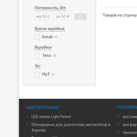
Потужність, Вт
Країна виробник
Китай
5
Виробник
Terra
4
Тип
Mp3
5
НАШІ ПРОПОЗИЦІЇ
ПОПУЛЯРН
LED лампи Light Power
Led лам
Обладнання для діагностики автомобілів в
Led фар
Харкові
Автомоб