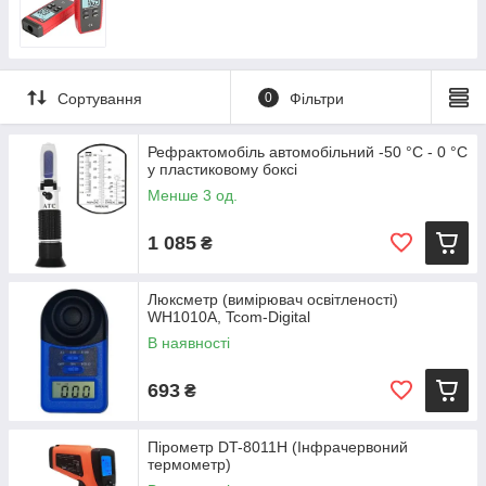
Сортування
0
Фільтри
Рефрактомобіль автомобільний -50 °C - 0 °C
у пластиковому боксі
Менше 3 од.
1 085
₴
Люксметр (вимірювач освітленості)
WH1010A, Tcom-Digital
В наявності
693
₴
Пірометр DT-8011H (Інфрачервоний
термометр)