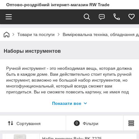
Оптово-роздрібний інтернет-магазин RW Trade
Товари та послуги
Вимірювальна техніка, обладнання 
Наборы инструментов
Ручной инструмент - это необходимая вещь, которая должна
быть в каждом доме. Вам действительно стоит купить ручной
инструмент, возможно не большой набор инструментов, но
многофункциональный, который всегда сможет вам
пригодиться. Вы не сможете повесить картину, не имея под
рукой гвоздей и молотка, починить протекающий кран, если у
Показати все
вас нет набора гаечных ключей или отвертки. Не получится и
произвести мелкий ремонт машины, будь то замена свеч
зажигания или смена проколотого колеса. Маючи у своєму
арсеналі набір інструментів, ви завжди будете контролювати
Сортування
0
Фільтри
ситуацію, навіть при непередбачених обставинах.
Набір викруток Baku BK-7275